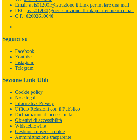
Email:
avis01200l@istruzione.it
Link per inviare una mail
PEC:
avis01200l@pec.istruzione.it
Link per inviare una mail
C.F.: 82002610648
Seguici su
Facebook
Youtube
Instagram
Telegram
Sezione Link Utili
Cookie policy
Note legali
Informativa Privacy
Ufficio Relazioni con il Pubblico
Dichiarazione di accessibilità
Obiettivi di accessibilità
Whistleblowing
Gestione consensi cookie
Amministrazione trasparente