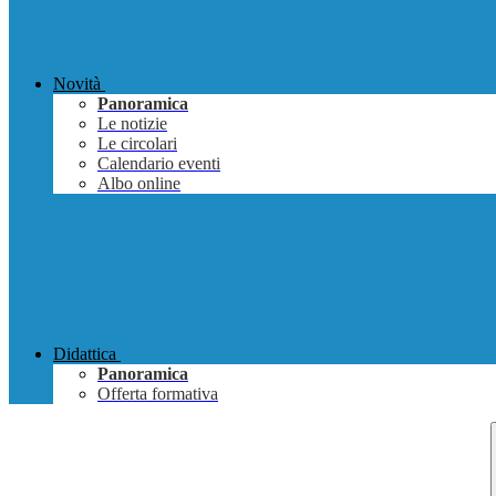
Novità
Panoramica
Le notizie
Le circolari
Calendario eventi
Albo online
Didattica
Panoramica
Offerta formativa