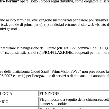
dro Pertini”
opera, sotto i propri segni distintivi, come erogatore di serv
nviano ai loro terminali, ove vengono memorizzati per essere poi ritrasmessi
(c.d. cookie di prima parte); (ii) da titolari estranei al sito web visitato 
tivi gestori.
r facilitare la navigazione dell’utente (cfr. art. 122, comma 1 del D.Lgs
o” (scopi statistici); e di (c)
PROFILAZIONE
, adoperati per monitor
re della piattaforma Cloud SaaS “PrimaVisioneWeb” non prevedono la regi
2003 e s.m.i.) per l’erogazione di servizi o di dati analitici anonimi al 
OLOGIA
FUNZIONE
Flag impostato a seguito della chiusura/accet
NICO
banner sui cookie