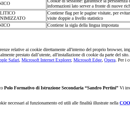
Cookie di sessione: garantisce la persistenza 
NICO
informazioni lato server a fronte di nuove rich
LITICO
Contiene flag per le pagine visitate, per evita
NIMIZZATO
visite doppie a livello statistico
NICO
Contiene la sigla della lingua impostata
erenze relative ai cookie direttamente all'interno del proprio browser, im
tualmente prestato dall’utente, all'installazione di cookie da parte del si
ple Safari
,
Microsoft Internet Explorer
,
Microsoft Edge
,
Opera
. Per i 
ico
Polo Formativo di Istruzione Secondaria “Sandro Pertini”
Vi inv
kie necessari al funzionamento ed utili alle finalità illustrate nella
COO