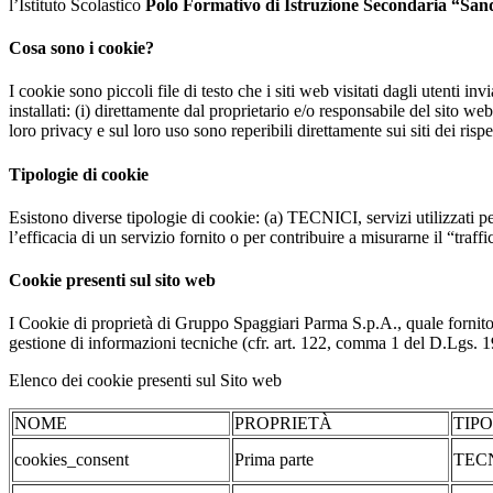
l’Istituto Scolastico
Polo Formativo di Istruzione Secondaria “San
Cosa sono i cookie?
I cookie sono piccoli file di testo che i siti web visitati dagli utenti i
installati: (i) direttamente dal proprietario e/o responsabile del sito web 
loro privacy e sul loro uso sono reperibili direttamente sui siti dei rispet
Tipologie di cookie
Esistono diverse tipologie di cookie: (a) TECNICI, servizi utilizzati pe
l’efficacia di un servizio fornito o per contribuire a misurarne il “traffic
Cookie presenti sul sito web
I Cookie di proprietà di Gruppo Spaggiari Parma S.p.A., quale fornito
gestione di informazioni tecniche (cfr. art. 122, comma 1 del D.Lgs. 196/
Elenco dei cookie presenti sul Sito web
NOME
PROPRIETÀ
TIP
cookies_consent
Prima parte
TEC