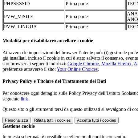
PHPSESSID
Prima parte
TEC
ANA
PVW_VISITE
Prima parte
ANO
PVW_LINGUA
Prima parte
TEC
Modalità per disabilitare/cancellare i cookie
Attraverso le impostazioni del browser l’utente può: (i) gestire le pref
già installati, incluso il cookie in cui è stato salvato il consenso, even
suo browser ai seguenti indirizzi:
Google Chrome
,
Mozilla Firefox
,
Ap
preferenze attraverso il sito:
Your Online Choices
.
Privacy Policy e Titolare del Trattamento dei Dati
Per conoscere ogni dettaglio sulle Policy Privacy dell’Istituto Scolast
seguente
link
Questo sito o gli strumenti terzi da questo utilizzati si avvalgono di coo
Personalizza
Rifiuta tutti
i cookies
Accetta tutti
i cookies
Gestione cookie
In questa schermata è possibile scegliere quali cookie consentire.