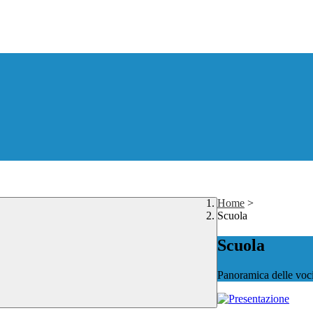
Home
>
Scuola
Scuola
Panoramica delle voc