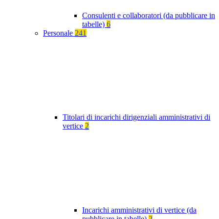
Consulenti e collaboratori (da pubblicare in
tabelle)
6
Personale
241
Titolari di incarichi dirigenziali amministrativi di
vertice
2
Incarichi amministrativi di vertice (da
pubblicare in tabelle)
2