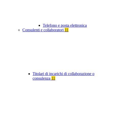
Telefono e posta elettronica
Consulenti e collaboratori
11
Titolari di incarichi di collaborazione o
consulenza
11