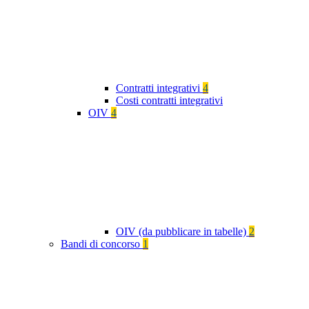
Contratti integrativi
4
Costi contratti integrativi
OIV
4
OIV (da pubblicare in tabelle)
2
Bandi di concorso
1