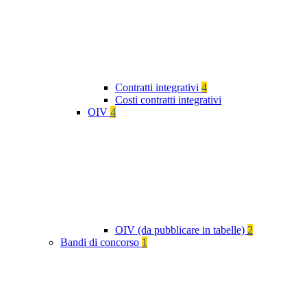
Contratti integrativi
4
Costi contratti integrativi
OIV
4
OIV (da pubblicare in tabelle)
2
Bandi di concorso
1