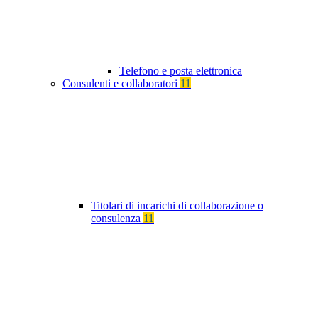
Telefono e posta elettronica
Consulenti e collaboratori
11
Titolari di incarichi di collaborazione o
consulenza
11