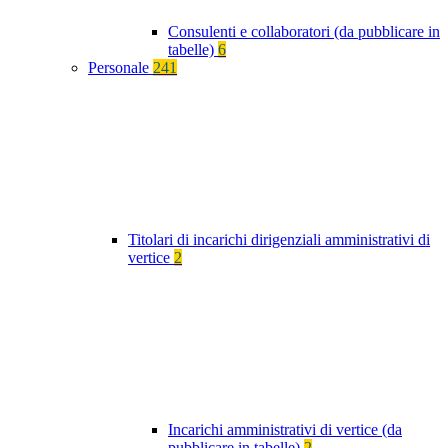
Consulenti e collaboratori (da pubblicare in
tabelle)
6
Personale
241
Titolari di incarichi dirigenziali amministrativi di
vertice
2
Incarichi amministrativi di vertice (da
pubblicare in tabelle)
2