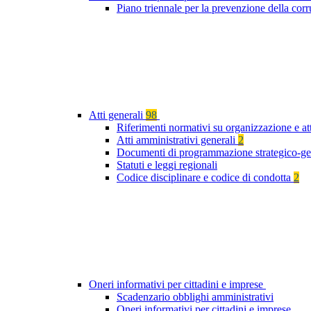
Piano triennale per la prevenzione della cor
Atti generali
98
Riferimenti normativi su organizzazione e at
Atti amministrativi generali
2
Documenti di programmazione strategico-ge
Statuti e leggi regionali
Codice disciplinare e codice di condotta
2
Oneri informativi per cittadini e imprese
Scadenzario obblighi amministrativi
Oneri informativi per cittadini e imprese