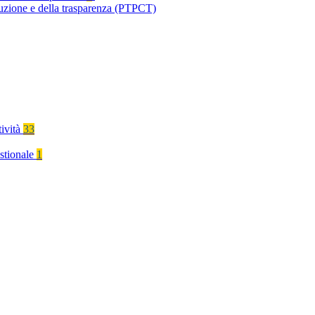
ruzione e della trasparenza (PTPCT)
tività
33
stionale
1