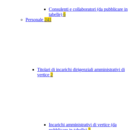
Consulenti e collaboratori (da pubblicare in
tabelle)
6
Personale
241
Titolari di incarichi dirigenziali amministrativi di
vertice
2
Incarichi amministrativi di vertice (da
pubblicare in tabelle)
2