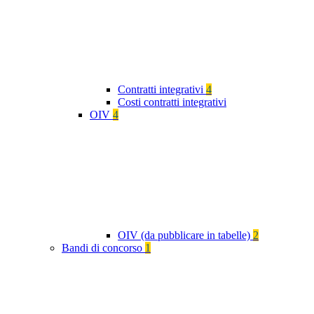
Contratti integrativi
4
Costi contratti integrativi
OIV
4
OIV (da pubblicare in tabelle)
2
Bandi di concorso
1