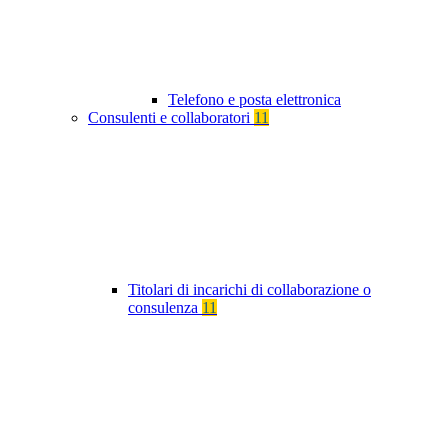
Telefono e posta elettronica
Consulenti e collaboratori
11
Titolari di incarichi di collaborazione o
consulenza
11