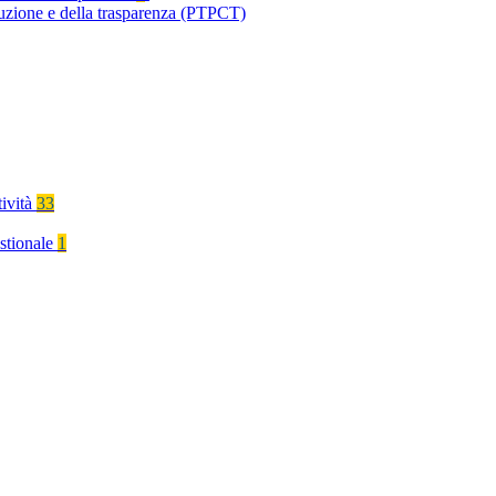
ruzione e della trasparenza (PTPCT)
tività
33
stionale
1