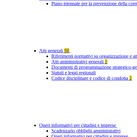
Piano triennale per la prevenzione della cor
Atti generali
98
Riferimenti normativi su organizzazione e at
Atti amministrativi generali
2
Documenti di programmazione strategico-ge
Statuti e leggi regionali
Codice disciplinare e codice di condotta
2
Oneri informativi per cittadini e imprese
Scadenzario obblighi amministrativi
Oneri informativi per cittadini e imprese