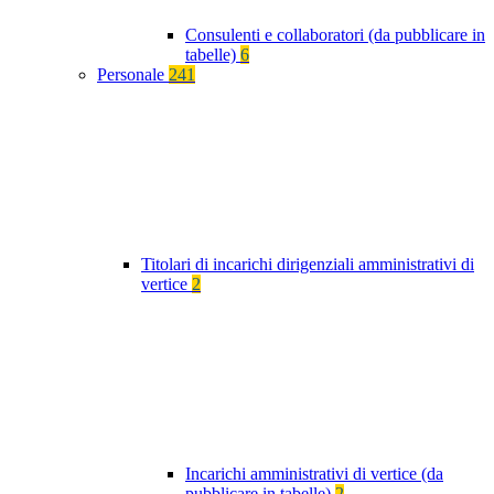
Consulenti e collaboratori (da pubblicare in
tabelle)
6
Personale
241
Titolari di incarichi dirigenziali amministrativi di
vertice
2
Incarichi amministrativi di vertice (da
pubblicare in tabelle)
2