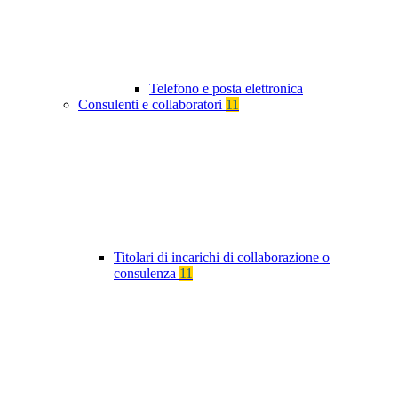
Telefono e posta elettronica
Consulenti e collaboratori
11
Titolari di incarichi di collaborazione o
consulenza
11