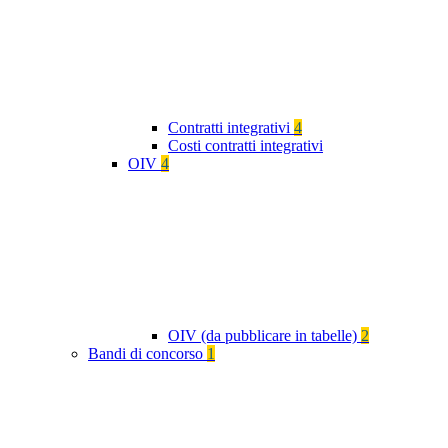
Contratti integrativi
4
Costi contratti integrativi
OIV
4
OIV (da pubblicare in tabelle)
2
Bandi di concorso
1