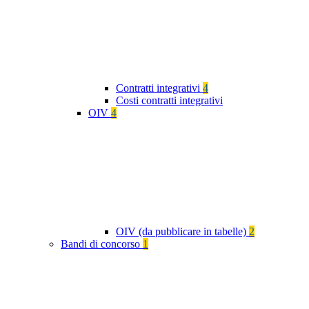
Contratti integrativi
4
Costi contratti integrativi
OIV
4
OIV (da pubblicare in tabelle)
2
Bandi di concorso
1