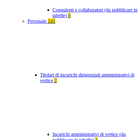
Consulenti e collaboratori (da pubblicare in
tabelle)
6
Personale
241
Titolari di incarichi dirigenziali amministrativi di
vertice
2
Incarichi amministrativi di vertice (da
pubblicare in tabelle)
2