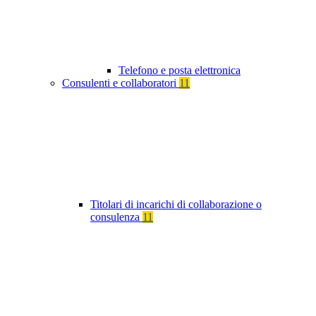
Telefono e posta elettronica
Consulenti e collaboratori
11
Titolari di incarichi di collaborazione o
consulenza
11