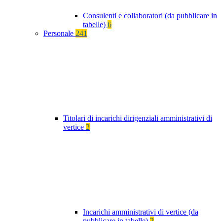
Consulenti e collaboratori (da pubblicare in
tabelle)
6
Personale
241
Titolari di incarichi dirigenziali amministrativi di
vertice
2
Incarichi amministrativi di vertice (da
pubblicare in tabelle)
2