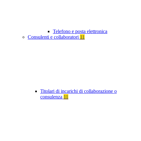
Telefono e posta elettronica
Consulenti e collaboratori
11
Titolari di incarichi di collaborazione o
consulenza
11