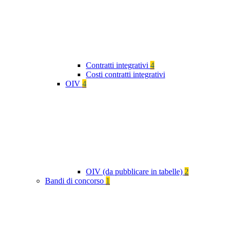
Contratti integrativi
4
Costi contratti integrativi
OIV
4
OIV (da pubblicare in tabelle)
2
Bandi di concorso
1