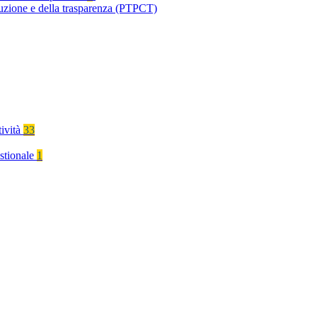
ruzione e della trasparenza (PTPCT)
tività
33
stionale
1