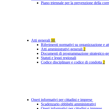
Piano triennale per la prevenzione della cor
Atti generali
98
Riferimenti normativi su organizzazione e at
Atti amministrativi generali
2
Documenti di programmazione strategico-ge
Statuti e leggi regionali
Codice disciplinare e codice di condotta
2
Oneri informativi per cittadini e imprese
Scadenzario obblighi amministrativi
Oneri informativi per cittadini e imprese