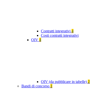
Contratti integrativi
4
Costi contratti integrativi
OIV
4
OIV (da pubblicare in tabelle)
2
Bandi di concorso
1