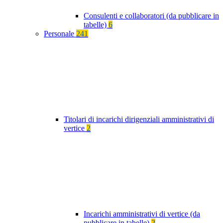
Consulenti e collaboratori (da pubblicare in
tabelle)
6
Personale
241
Titolari di incarichi dirigenziali amministrativi di
vertice
2
Incarichi amministrativi di vertice (da
pubblicare in tabelle)
2