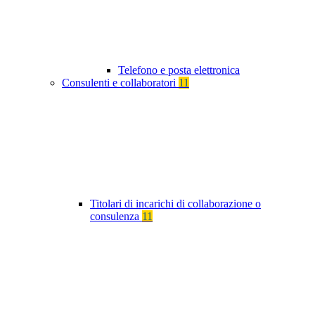
Telefono e posta elettronica
Consulenti e collaboratori
11
Titolari di incarichi di collaborazione o
consulenza
11