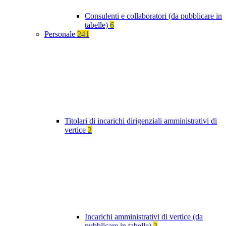
Consulenti e collaboratori (da pubblicare in
tabelle)
6
Personale
241
Titolari di incarichi dirigenziali amministrativi di
vertice
2
Incarichi amministrativi di vertice (da
pubblicare in tabelle)
2