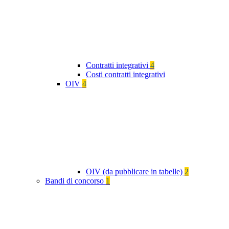
Contratti integrativi
4
Costi contratti integrativi
OIV
4
OIV (da pubblicare in tabelle)
2
Bandi di concorso
1