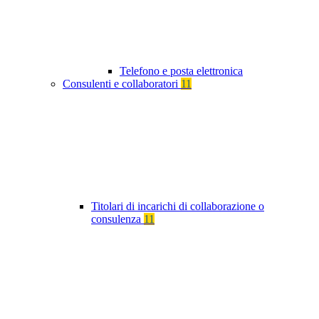
Telefono e posta elettronica
Consulenti e collaboratori
11
Titolari di incarichi di collaborazione o
consulenza
11