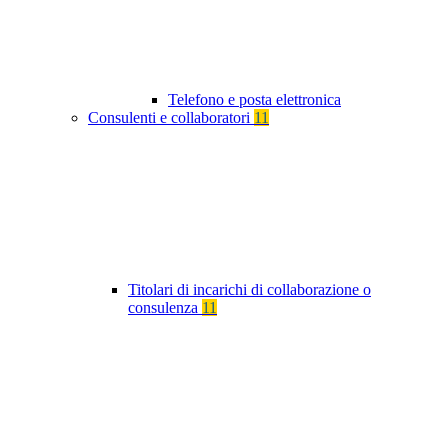
Telefono e posta elettronica
Consulenti e collaboratori
11
Titolari di incarichi di collaborazione o
consulenza
11