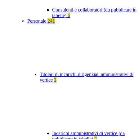
Consulenti e collaboratori (da pubblicare in
tabelle)
6
Personale
241
Titolari di incarichi dirigenziali amministrativi di
vertice
2
Incarichi amministrativi di vertice (da
pubblicare in tabelle)
2