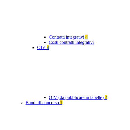
Contratti integrativi
4
Costi contratti integrativi
OIV
4
OIV (da pubblicare in tabelle)
2
Bandi di concorso
1